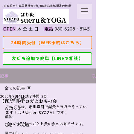
京成線市川真間駅徒歩3分/JR総武線市川駅徒歩8分
080-6208‐8145
​OPEN
​木 金 土 日
​電話
24時間受付【WEB予約はこちら】
友だち追加で簡単【LINEで相談】
記事
全ての記事
2025年9月4日
読了時間: 2分
全ての記事
【10/5(日)】ヨガとお灸の会
こんにちは、市川真間で鍼灸とヨガをやってい
お知らせ
ます「はり灸sueru&YOGA」です！
鍼灸
【10/5(日)】ヨガとお灸の会のお知らせです。
妊活・不妊症
耳つぼ