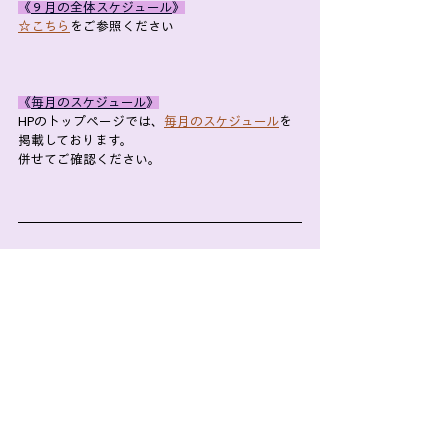
《
９月の全体スケジュール
》
☆こちら
をご参照ください
《
毎月のスケジュール
》
HPのトップページでは、
毎月のスケジュール
を
掲載しております。
併せてご確認ください。
【はり灸sueru＆YOGA】
◆曜日｜木・金・土・日
◆時間｜木・土・日｜8:30-17:00　金｜8：30-
20：00
◆予約｜WEB予約をご利用ください
◆質問｜公式LINEをご利用ください
◆HP｜
https://www.sueru8945.com
【SNS】
◆Instagram//
@sueru8945