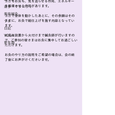
ヨガもお灸も、気を巡らせる作用、エネルギー
を循環させる作用があります。
逆子・マタニティ
美容鍼灸
ヨガで身体を動かしたあとに、その余韻はその
ままに、お灸で総仕上げを施す内容となってい
ツボ
ます。
日記
YOGA
お灸は設置から火付けまで鍼灸師が行いますの
で、ご参加の皆さまはお灸に集中してお過ごしい
更年期
ただけます。
お灸のやり方の説明をご希望の場合は、会の終
了後にお声がけくださいませ。