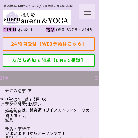
京成線市川真間駅徒歩3分/JR総武線市川駅徒歩8分
080-6208‐8145
​OPEN
​木 金 土 日
​電話
24時間受付【WEB予約はこちら】
友だち追加で簡単【LINEで相談】
記事
全ての記事
2021年5月6日
読了時間: 1分
全ての記事
アンケートのお願い
こんにちは、鍼灸師ヨガインストラクターの犬
お知らせ
塚志保です。
鍼灸
妊活・不妊症
いよいよ明日からオープンです！
耳つぼ