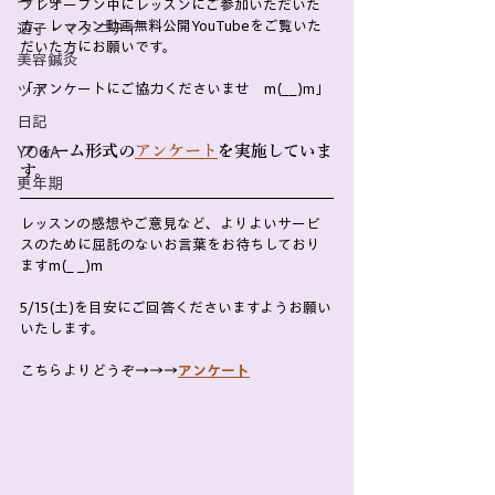
プレオープン中にレッスンにご参加いただいた
方、レッスン動画無料公開YouTubeをご覧いた
逆子・マタニティ
だいた方にお願いです。
美容鍼灸
「アンケートにご協力くださいませ　m(__)m」
ツボ
日記
フォーム形式の
アンケート
を実施していま
YOGA
す。
更年期
レッスンの感想やご意見など、よりよいサービ
スのために屈託のないお言葉をお待ちしており
ますm(_ _)m
5/15(土)を目安にご回答くださいますようお願い
いたします。
こちらよりどうぞ→→→
アンケート