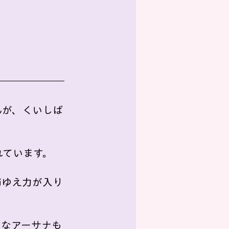
んが、くいしば
れています。
節ゆえ力が入り
うなアーサナも