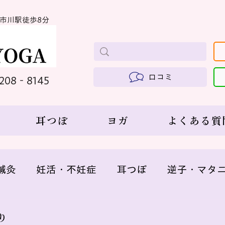
線市川駅徒歩8分
口コミ
6208‐8145
耳つぼ
ヨガ
よくある質
鍼灸
妊活・不妊症
耳つぼ
逆子・マタ
更年期
り