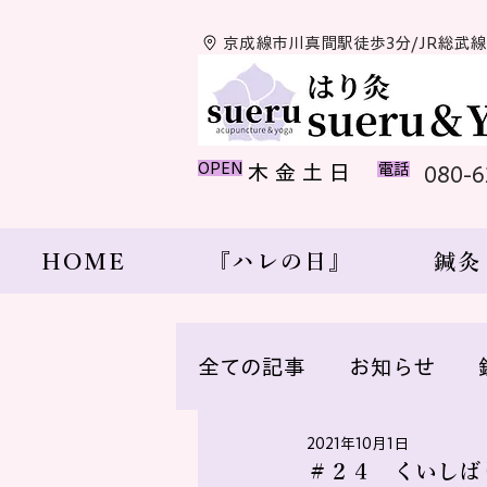
京成線市川真間駅徒歩3分/JR総武
​OPEN
​木 金 土 日
​電話
080-
HOME
『ハレの日』
鍼灸
全ての記事
お知らせ
2021年10月1日
ツボ
日記
YOGA
＃２４ くいしば