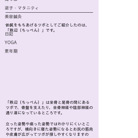
逆子・マタニティ
美容鍼灸
ツボ
お尻をもちあげるツボとしてご紹介したのは、
「秩辺（ちっぺん）」です。
日記
YOGA
更年期
「秩辺（ちっぺん）」は坐骨と尾骨の間にある
ツボで、骨盤を支えたり、坐骨神経や陰部神経の
通り道になっているところです。
立った姿勢や座った姿勢ではわかりにくいとこ
ろですが、横向きに寝た姿勢になるとお尻の筋肉
や皮膚が広がってツボが探しやすくなりますの