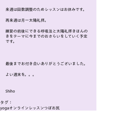
来週は回数調整のためレッスンはお休みです。
再来週は月一太陽礼拝。
練習の前後にできる呼吸法と太陽礼拝きほんの
きをテーマに今までのおさらいをしていく予定
です。
最後までお付き合いありがとうございました。
よい週末を。。。
Shiho
タグ：
yoga
オンラインレッスン
つぼ
お尻
YOGA
ツボ