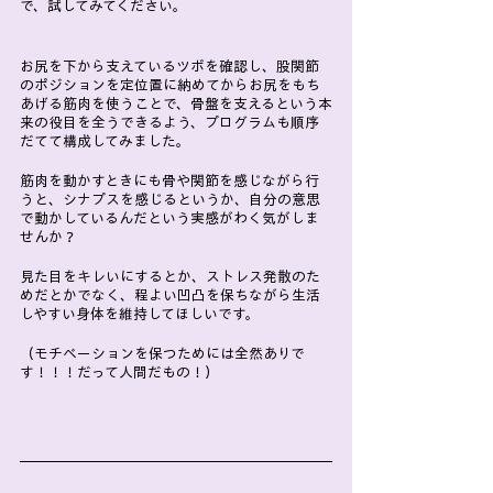
で、試してみてください。
お尻を下から支えているツボを確認し、股関節
のポジションを定位置に納めてからお尻をもち
あげる筋肉を使うことで、骨盤を支えるという本
来の役目を全うできるよう、プログラムも順序
だてて構成してみました。
筋肉を動かすときにも骨や関節を感じながら行
うと、シナプスを感じるというか、自分の意思
で動かしているんだという実感がわく気がしま
せんか？
見た目をキレいにするとか、ストレス発散のた
めだとかでなく、程よい凹凸を保ちながら生活
しやすい身体を維持してほしいです。
（モチベーションを保つためには全然ありで
す！！！だって人間だもの！）