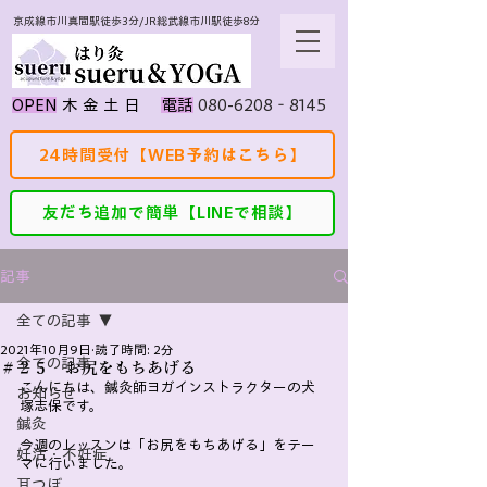
京成線市川真間駅徒歩3分/JR総武線市川駅徒歩8分
080-6208‐8145
​OPEN
​木 金 土 日
​電話
24時間受付【WEB予約はこちら】
友だち追加で簡単【LINEで相談】
記事
全ての記事
2021年10月9日
読了時間: 2分
全ての記事
＃２５ お尻をもちあげる
こんにちは、鍼灸師ヨガインストラクターの犬
お知らせ
塚志保です。
鍼灸
今週のレッスンは「お尻をもちあげる」をテー
妊活・不妊症
マに行いました。
耳つぼ