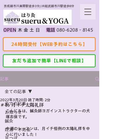
京成線市川真間駅徒歩3分/JR総武線市川駅徒歩8分
080-6208‐8145
​OPEN
​木 金 土 日
​電話
24時間受付【WEB予約はこちら】
友だち追加で簡単【LINEで相談】
記事
全ての記事
2022年3月20日
読了時間: 2分
全ての記事
＃46 月イチ太陽礼拝
こんにちは、鍼灸師ヨガインストラクターの犬
お知らせ
塚志保です。
鍼灸
今週のレッスンは、月イチ恒例の太陽礼拝を中
妊活・不妊症
心に行いました！
耳つぼ