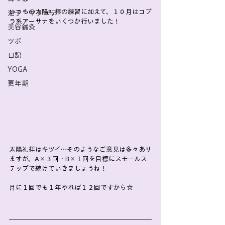
いつもの太陽礼拝の練習に加えて、１０月はコブ
逆子・マタニティ
ラ系アーサナをいくつか行いました！
美容鍼灸
ツボ
日記
YOGA
更年期
太陽礼拝はキツイ…そのようなご意見は多々あり
ますが、A×３回・B×１回を目標にスモールス
テップで続けていきましょうね！
月に１回でも１年やれば１２回ですから☆