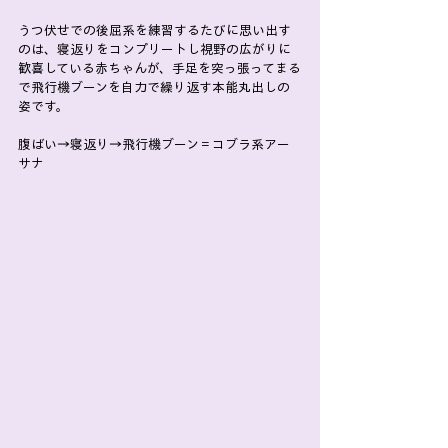
うつ伏せでの後屈系を練習するたびに思い出す
のは、寝返りをコンプリートし視野の広がりに
歓喜している赤ちゃんが、手足を突っ張ってまる
で飛行機ブーンを自力で繰り返す本能丸出しの
姿です。
腹ばい→寝返り→飛行機ブーン＝コブラ系アー
サナ