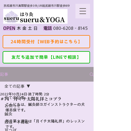
京成線市川真間駅徒歩3分/JR総武線市川駅徒歩8分
080-6208‐8145
​OPEN
​木 金 土 日
​電話
24時間受付【WEB予約はこちら】
友だち追加で簡単【LINEで相談】
記事
全ての記事
2022年10月24日
読了時間: 2分
全ての記事
＃74 月イチ太陽礼拝とコブラ
こんにちは、鍼灸師ヨガインストラクターの犬
お知らせ
塚志保です。
鍼灸
毎月第３週目は「月イチ太陽礼拝」のレッスン
妊活・不妊症
です。
耳つぼ