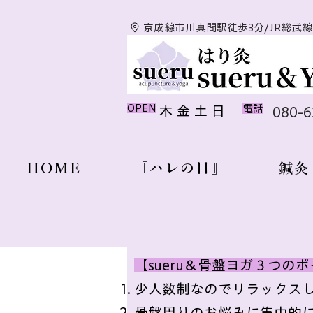
京成線市川真間駅徒歩3分/JR総武
​OPEN
​木 金 土 日
​電話
080-
HOME
『ハレの日』
鍼灸
【sueru＆骨盤ヨガ３つの
少人数制なのでリラックス
骨盤周りのお悩みに集中的