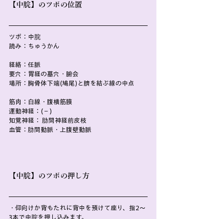
【中脘】のツボの位置
ツボ：中脘
読み：ちゅうかん
経絡：任脈
要穴：胃経の墓穴・腑会
場所：胸骨体下端(鳩尾)と臍を結ぶ線の中点
筋肉：白線・腹横筋膜
運動神経：(－)
知覚神経： 肋間神経前皮枝
血管：肋間動脈・上腹壁動脈
【中脘】のツボの押し方
・仰向けか背もたれに背中を預けて座り、指2～
3本で中脘を押し込みます。