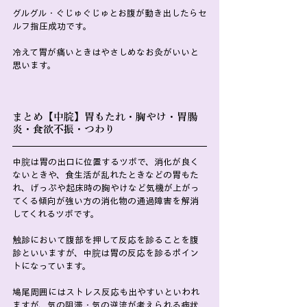
グルグル・ぐじゅぐじゅとお腹が動き出したらセ
ルフ指圧成功です。
冷えて胃が痛いときはやさしめなお灸がいいと
思います。
まとめ【中脘】胃もたれ・胸やけ・胃腸
炎・食欲不振・つわり
中脘は胃の出口に位置するツボで、消化が良く
ないときや、食生活が乱れたときなどの胃もた
れ、げっぷや起床時の胸やけなど気機が上がっ
てくる傾向が強い方の消化物の通過障害を解消
してくれるツボです。
触診において腹部を押して反応を診ることを腹
診といいますが、中脘は胃の反応を診るポイン
トになっています。
鳩尾周囲にはストレス反応も出やすいといわれ
ますが、気の阻滞・気の逆流が考えられる病状