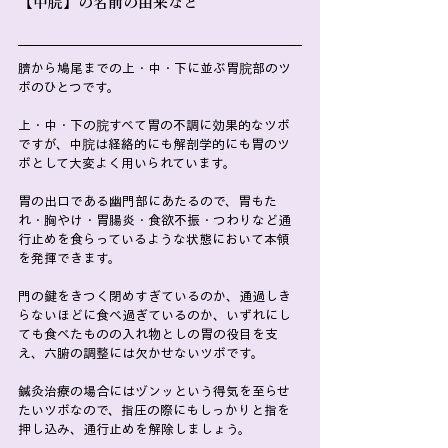
【中脘】の名前の由来など
臍から鳩尾までの上・中・下に並ぶ胃脘部のツ
ボのひとつです。
上・中・下の脘すべて胃の不調に効果的なツボ
ですが、中脘は経絡的にも解剖学的にも胃のツ
ボとして大変よく用いられています。
胃の出口である幽門部にあたるので、胃もた
れ・胸やけ・胃腸炎・食欲不振・つわりなど通
行止めを食らっているような状態において本領
を発揮できます。
門の鍵をきつく閉めすぎているのか、通過しき
らないほどに食べ過ぎているのか、いずれにし
ても食べたものの入れ物としの胃の役目を支
え、六腑の調整には欠かせないツボです。
鍼灸治療の場合にはヅンッという得気を至らせ
たいツボなので、指圧の際にもしっかりと指を
押し込み、通行止めを解除しましょう。