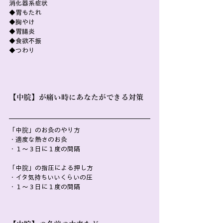
消化器系症状
◆胃もたれ
◆胸やけ
◆胃腸炎
◆食欲不振
◆つわり
【中脘】が痛い時にあなたができる対策
「中脘」のお灸のやり方
・適度な熱さのお灸
・１～３日に１度の間隔
「中脘」の指圧による押し方
・イタ気持ちいいくらいの圧
・１～３日に１度の間隔