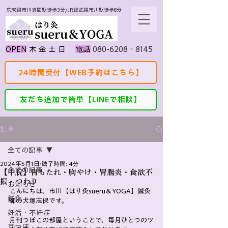
京成線市川真間駅徒歩3分/JR総武線市川駅徒歩8分
080-6208‐8145
​OPEN
​木 金 土 日
​電話
24時間受付【WEB予約はこちら】
友だち追加で簡単【LINEで相談】
記事
全ての記事
2024年5月1日
読了時間: 4分
全ての記事
【中脘】胃もたれ・胸やけ・胃腸炎・食欲不
振・つわり
お知らせ
こんにちは、市川【はり灸sueru＆YOGA】鍼灸
鍼灸
師の犬塚志保です。
妊活・不妊症
月刊つぼこの部屋ということで、毎月ひとつのツ
耳つぼ