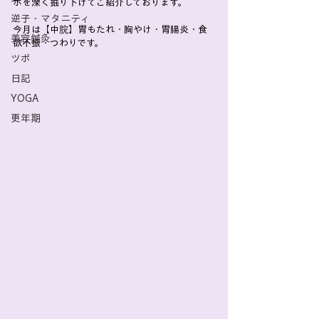
ボを深く掘り下げてご紹介しております。
逆子・マタニティ
今月は【中脘】胃もたれ・胸やけ・胃腸炎・食
美容鍼灸
欲不振・つわりです。
ツボ
日記
YOGA
更年期