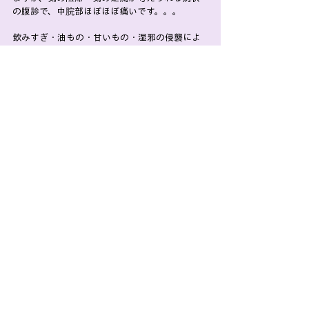
の腹診で、中脘部ほぼほぼ痛いです。。。
飲みすぎ・油もの・甘いもの・湿邪の侵襲によ
り水分が溜まっていると、なかでポチャポチャ
と水槽化している場合には、中脘に
足三里
を合
わせたセット売りが好評です。
胃もたれというと揚げ物のイメージがあり、甘い
ものは例外と思っている方は要注意です。
試しに量を半分にするか、飲み物だけでも無糖
にしてみましょう。
からだの変化に応じて、食事も相応に・・・
最後までお読みいただきありがとうございまし
た。
参考資料）
教科書執筆小委員会：経絡経穴概論、医道の日
本
劉公望・兵頭明監修：針灸学［経穴篇］、東洋
学術出版