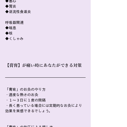
◆悪心
◆胃炎
◆逆流性食道炎
呼吸器関連
◆喘息
◆咳
◆くしゃみ
【膏肓】が痛い時にあなたができる対策
「膏肓」のお灸のやり方
・適度な熱さのお灸
・１～３日に１度の間隔
・長く患っている場合には定期的なお灸により
効果を実感できるでしょう。