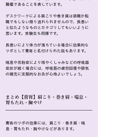
難儀であることを表しています。
デスクワークによる肩こりや巻き肩は退職か転
職でもしない限り逃れられませんので、長患い
と似たようなものとカテゴリしてもいいように
思います。受験生も同様です。
長患いにより体力が落ちている場合に効果的な
ツボとして膏肓と名付けられた説もあります。
喘息や花粉症により咳やくしゃみなどの呼吸器
症状が続く場合には、呼吸筋の疲労回復や肺気
の補充に定期的なお灸が心地よいでしょう。
まとめ【膏肓】肩こり・巻き肩・喘息・
胃もたれ・胸やけ
膏肓のツボの効果には、肩こり・巻き肩・喘
息・胃もたれ・胸やけなどがあります。