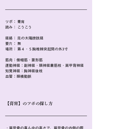
ツボ： 膏肓
読み： こうこう
経絡： 足の太陽膀胱経
要穴： 無
場所： 第４・５胸椎棘突起間の外3寸
筋肉：僧帽筋・菱形筋
運動神経：副神経・頚神経叢筋枝・肩甲背神経
知覚神経：胸神経後枝
血管：頚横動脈
【膏肓】のツボの探し方
・肩甲骨の真ん中の高さで、肩甲骨の内側の際