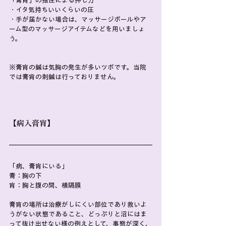
「膏肓」の指圧による押し方
・イタ気持ちいいくらいの圧
・手が届かない場合は、マッサージボールやア
ーム型のマッサージアイテムなどを用いましょ
う。
※膏肓の鍼は気胸の発生が多いツボです。当院
では膏肓の刺鍼は行っておりません。
【病入膏肓】
「病、膏肓にいる」
膏：胸の下
肓：胸と腹の間、横隔膜
膏肓の場所は治療がしにくい部位であり救いよ
うがない状態であること、どっぷりと沼にはま
って抜け出せない様の例えとして、事態が深く、