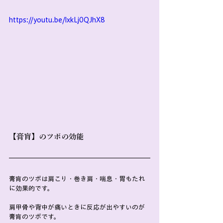
https://youtu.be/lxkLj0QJhX8
【膏肓】のツボの効能
膏肓のツボは肩こり・巻き肩・喘息・胃もたれ
に効果的です。
肩甲骨や背中が痛いときに反応が出やすいのが
膏肓のツボです。