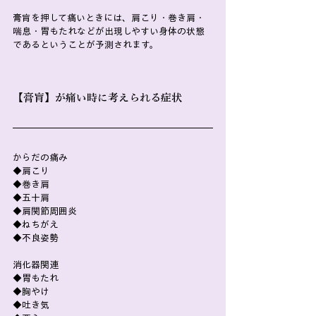
膏肓を押して痛いときには、肩こり・巻き肩・
喘息・胃もたれなどが出現しやすい身体の状態
であるということが予測されます。
【膏肓】が痛い時に考えられる症状
からだの痛み
◆肩こり
◆巻き肩
◆五十肩
◆肩関節周囲炎
◆ねちがえ
◆不良姿勢
消化器関連
◆胃もたれ
◆胸やけ
◆吐き気