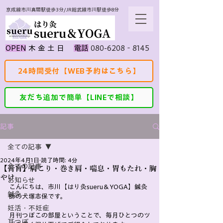
京成線市川真間駅徒歩3分/JR総武線市川駅徒歩8分
080-6208‐8145
​OPEN
​木 金 土 日
​電話
24時間受付【WEB予約はこちら】
友だち追加で簡単【LINEで相談】
記事
全ての記事
2024年4月1日
読了時間: 4分
全ての記事
【膏肓】肩こり・巻き肩・喘息・胃もたれ・胸
やけ
お知らせ
こんにちは、市川【はり灸sueru＆YOGA】鍼灸
鍼灸
師の犬塚志保です。
妊活・不妊症
月刊つぼこの部屋ということで、毎月ひとつのツ
耳つぼ