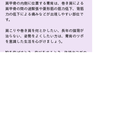
肩甲骨の内側に位置する膏肓は、巻き肩による
肩甲骨の間の過緊張や菱形筋の筋力低下、背筋
力の低下による痛みなどが出現しやすい部位で
す。
肩こりや巻き肩を何とかしたい、長年の猫背が
治らない、姿勢をよくしたい方は、膏肓のツボ
を意識した生活を心がけましょう。
腕を伸ばすとき、伸びをするとき、体操やヨガの
ときなど、膏肓から腕を動かすようにするだけ
で肩甲骨の可動域がいつもよりちょっとだけ深
くなることを感じられるでしょう。
左右の膏肓が締まると背筋が伸び肩の位置が整
い、猫背による腹部の圧迫が軽減され、胃腸症
状の回復にも効果的です。
自分では手が届きにくいツボですが、見えない
ところにあるツボにも意識を向けられるような
広い視野と感覚があるってなんかいいですよね。
【膏肓】肩こり・巻き肩・喘息・胃もたれ・胸